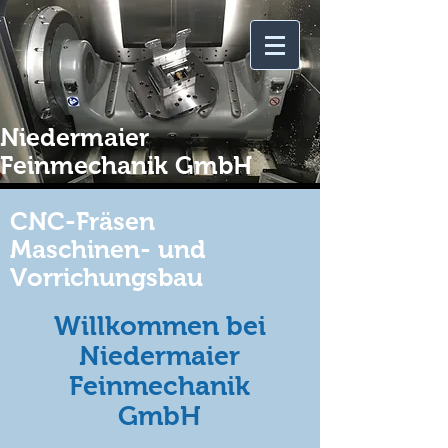
Niedermaier
Feinmechanik GmbH
CNC-Fräsen
Maschinen- und
Vorrichungsbau
Willkommen bei
Niedermaier
Feinmechanik
GmbH